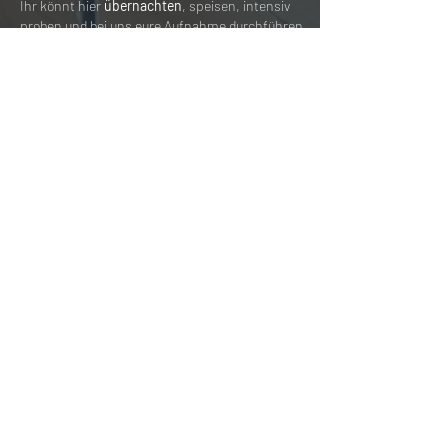
Ihr könnt hier
übernachten
, speisen, intensiv
proben und bei uns eure Aufnahme durchführen.
Die Zusammenarbeit mit Neues-Leben
Freizeitzentrum bietet uns einzigartige
Möglichkeiten.