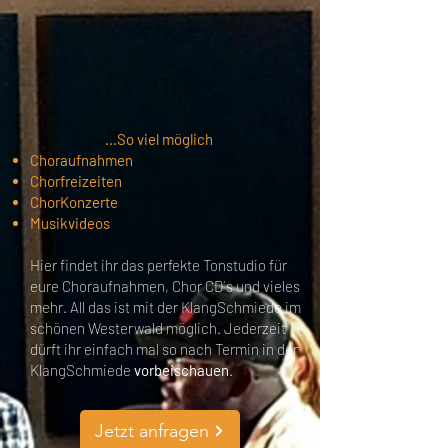
...So viel möglich
Choraufnahmen
Chorfreizeiten
ChorKonzerte
Musikvideos
Hier findet ihr das perfekte Tonstudio für
eure Choraufnahmen, Chor CD´s und vieles
mehr. All das ist mit der KlangSchmiede im
schönen Westerwald möglich. Jederzeit
dürft ihr einfach mal so nach Termin in der
KlangSchmiede
vorbeischauen
.
Jetzt anfragen